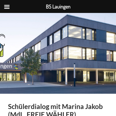
BS Lauingen
BS
Lauingen
Schülerdialog mit Marina Jakob
(MdL, FREIE WÄHLER)