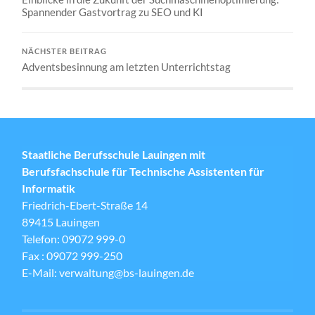
Spannender Gastvortrag zu SEO und KI
NÄCHSTER BEITRAG
Adventsbesinnung am letzten Unterrichtstag
Staatliche Berufsschule Lauingen mit
Berufsfachschule für Technische Assistenten für
Informatik
Friedrich-Ebert-Straße 14
89415 Lauingen
Telefon: 09072 999-0
Fax : 09072 999-250
E-Mail: verwaltung@bs-lauingen.de