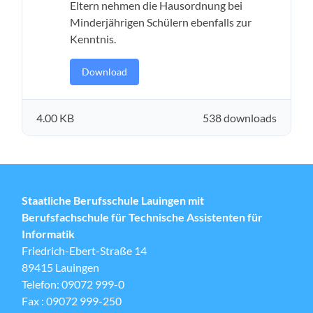
Eltern nehmen die Hausordnung bei
Minderjährigen Schülern ebenfalls zur
Kenntnis.
Download
4.00 KB
538 downloads
Staatliche Berufsschule Lauingen mit
Berufsfachschule für Technische Assistenten für
Informatik
Friedrich-Ebert-Straße 14
89415 Lauingen
Telefon: 09072 999-0
Fax : 09072 999-250