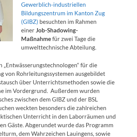
Gewerblich-industriellen
Bildungszentrum im Kanton Zug
(GIBZ)
besuchten im Rahmen
einer
Job-Shadowing-
Maßnahme
für zwei Tage die
umwelttechnische Abteilung.
n „Entwässerungstechnologen“ für die
ng von Rohrleitungssystemen ausgebildet
stausch über Unterrichtsmethoden sowie die
äne im Vordergrund. Außerdem wurden
usches zwischen dem GIBZ und der BSL
suchen weckten besonders die zahlreichen
aktischen Unterricht in den Laborräumen und
iden Gäste. Abgerundet wurde das Programm
elturm, dem Wahrzeichen Lauingens, sowie