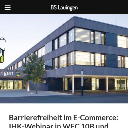
BS Lauingen
BS
Lauingen
Barrierefreiheit im E-Commerce:
IHK-Webinar in WEC 10B und