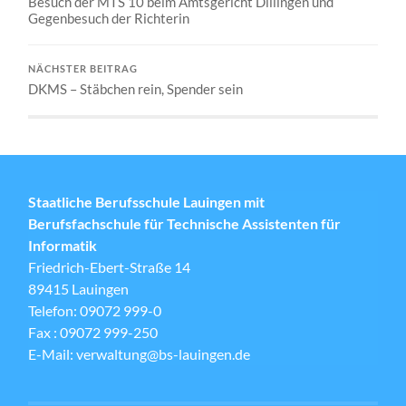
Besuch der MTS 10 beim Amtsgericht Dillingen und
Gegenbesuch der Richterin
NÄCHSTER BEITRAG
DKMS – Stäbchen rein, Spender sein
Staatliche Berufsschule Lauingen mit
Berufsfachschule für Technische Assistenten für
Informatik
Friedrich-Ebert-Straße 14
89415 Lauingen
Telefon: 09072 999-0
Fax : 09072 999-250
E-Mail: verwaltung@bs-lauingen.de