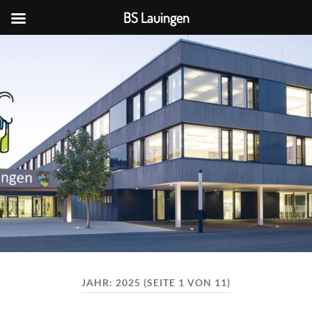
BS Lauingen
BS
Lauingen
JAHR:
2025
(SEITE 1 VON 11)