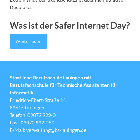
Deepfakes
Was ist der Safer Internet Day?
Weiterlesen
Staatliche Berufsschule Lauingen mit
Berufsfachschule für Technische Assistenten für
Informatik
Friedrich-Ebert-Straße 14
89415 Lauingen
Telefon: 09072 999-0
Fax : 09072 999-250
E-Mail: verwaltung@bs-lauingen.de