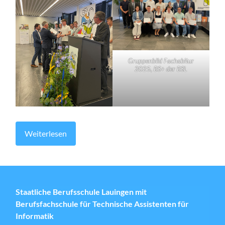
Gruppenbild Fachabitur
2025, BS+ der BSL
Weiterlesen
Staatliche Berufsschule Lauingen mit
Berufsfachschule für Technische Assistenten für
Informatik