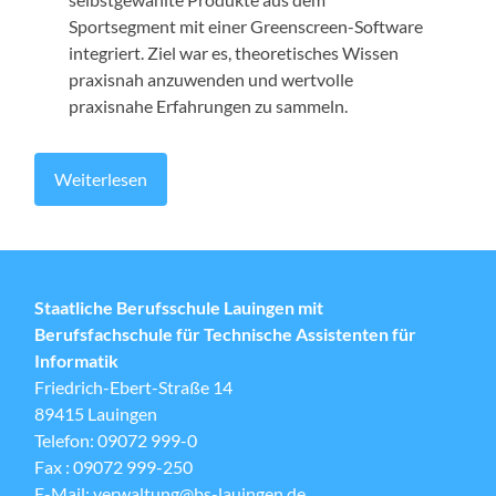
Sportsegment mit einer Greenscreen-Software
integriert. Ziel war es, theoretisches Wissen
praxisnah anzuwenden und wertvolle
praxisnahe Erfahrungen zu sammeln.
Weiterlesen
Staatliche Berufsschule Lauingen mit
Berufsfachschule für Technische Assistenten für
Informatik
Friedrich-Ebert-Straße 14
89415 Lauingen
Telefon: 09072 999-0
Fax : 09072 999-250
E-Mail: verwaltung@bs-lauingen.de