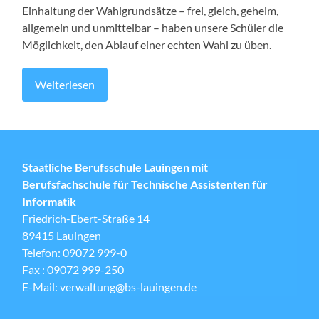
Einhaltung der Wahlgrundsätze – frei, gleich, geheim,
allgemein und unmittelbar – haben unsere Schüler die
Möglichkeit, den Ablauf einer echten Wahl zu üben.
Weiterlesen
Staatliche Berufsschule Lauingen mit
Berufsfachschule für Technische Assistenten für
Informatik
Friedrich-Ebert-Straße 14
89415 Lauingen
Telefon: 09072 999-0
Fax : 09072 999-250
E-Mail: verwaltung@bs-lauingen.de