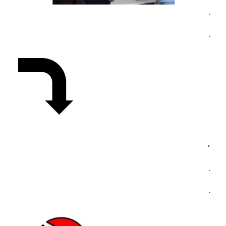
.
.
.
.
.